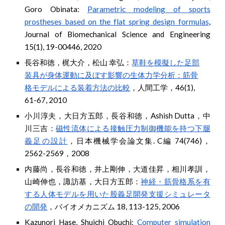
Goro Obinata:
Parametric modeling of sports
prostheses based on the flat spring design formulas
,
Journal of Biomechanical Science and Engineering
15(1), 19-00446, 2020
長谷和徳，梶大介，松山 幸弘：
草鞋を模擬した足部
装具が身体運動に及ぼす影響の生体力学分析：筋骨
格モデルによる装着方法の比較
，人間工学，46(1),
61-67, 2010
小川淳夫，大日方五郎，長谷和徳，Ashish Dutta，中
川三吉
：
磁性流体による接触圧力制御機能を持つ下腿
義足の設計
，
日本機械学会論文集. C編 74(746)
，
2562-2569
，
2008
内藤尚，長谷和徳，井上剛伸，大道佳昇，相川孝訓，
山崎伸也，諏訪基，大日方五郎
：
神経・筋骨格系を有
する人体モデルを用いた股義足開発支援シミュレータ
の開発
，
バイオメカニズム 18, 113-125, 2006
Kazunori Hase, Shuichi Obuchi:
Computer simulation