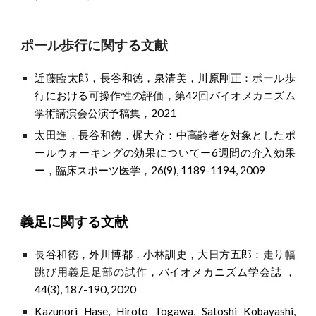
ポール歩行に関する文献
近藤臨太郎
，
長谷和徳
，
泉清美
，
川原剛正：ポール歩
行における可操作性の評価
，
第42回バイオメカニズム
学術講演会公演予稿集
，2021
太田進，長谷和徳，梶大介：中高齢者を対象としたポ
ールウォーキングの効果についてー6週間の介入効果
ー，臨床スポーツ医学，26(9), 1189-1194, 2009
義足に関する文献
長谷和徳
，
外川博都，小林訓史，大日方五郎
：
走り幅
跳び用義足足部の試作
，
バイオメカニズム学会誌
，
44(3), 187-190, 2020
Kazunori Hase, Hiroto Togawa, Satoshi Kobayashi,