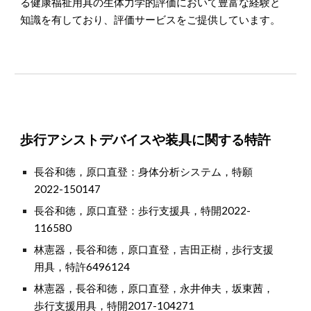
る健康福祉用具の生体力学的評価において豊富な経験と
知識を有しており
、評価サービスをご提供しています
。
歩行アシストデバイスや装具に関する特許
長谷和徳，原口直登：
身体分析システム
，
特願
2022-150147
長谷和徳
，
原口直登
：
歩行支援具
，特開2022-
116580
林憲器
，
長谷和徳
，
原口直登
，
吉田正樹
，
歩行支援
用具
，特許6496124
林憲器，長谷和徳，原口直登，永井伸夫，坂東茜，
歩行支援用具
，
特開2017-104271